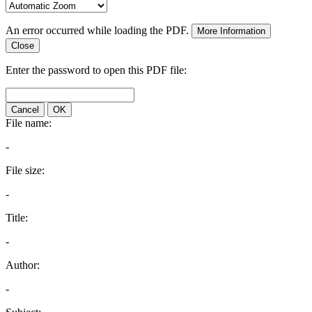
集团信息公开
子公司信息公开
公告公示
企业年度报告书
信息披露
组织机构
全级次企业名单