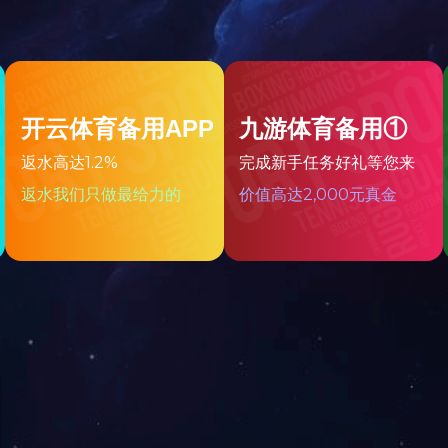
务
企业文化
党建工作
公司VI
党建动态
理论园地
平安建设
专题专栏
群团工作