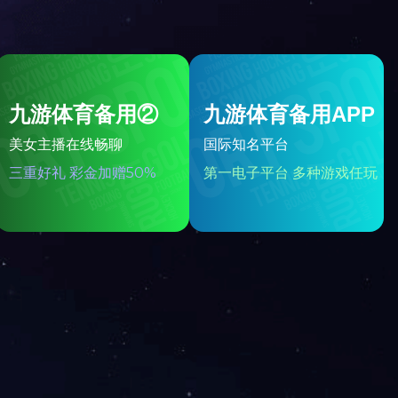
微信公众号
新闻APP
信息公开
安博（中国）官方
集团信息公开
安博（中国）官方
子公司信息公开
业务联系
公告公示
信访举报
意见建议征集
人才招聘