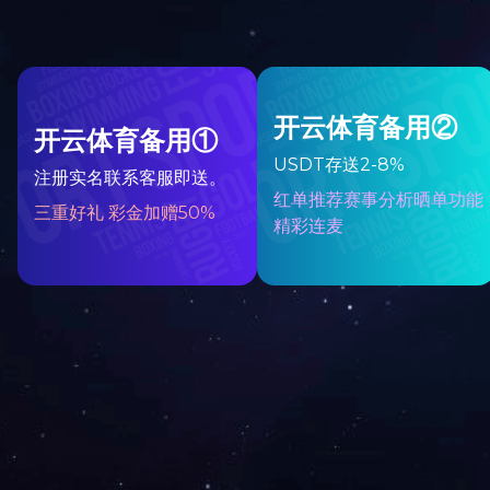
关于金控
新闻动态
集团业
集团概况
时政要闻
业务板块
管理团队
集团要闻
业务介绍
组织机构
子公司动态
集团部门
媒体报道
子公司
政策法规
宣传片