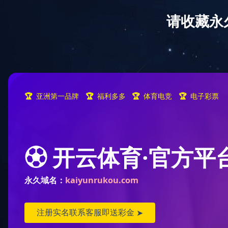
金融类
首页
>>
新闻动态
>>
政策法规
>>
金融类
>>