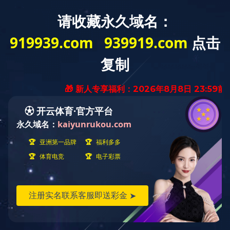
集团部门
首页
>>
关于金控
>>
集团部门
>>
集团概况
管理团队
组织机构
集团部门
子公
战略规划部（董事会办公
办公室（党委办公室）
室）
党群工作部（机关党委办
人力资源部（党委组织
公室、工会办公室、团
部）
委）
纪律检查部
（机关纪委办
投资管理部
公室、党委巡察办公室）