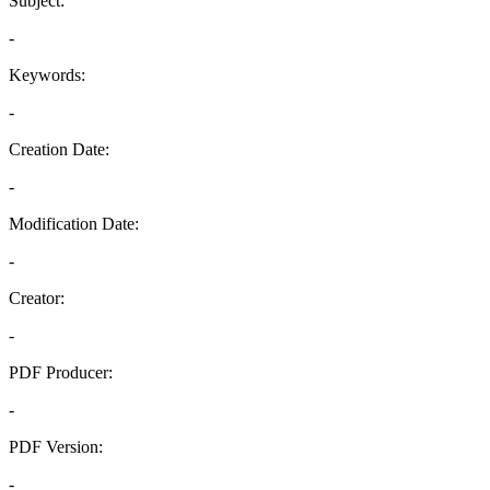
微信公众号
新闻APP
联系电话：0931-8809888
电子邮箱：
gsfh@gsjkjt.com
地址：兰州市城关区东岗西路638号
邮编：730099
Copyrights © 2022 安博网页版 版权所有 ICP备案编号：
陇ICP备
17004168号
甘公网安备 62010202002818号
设计制作：
宏点网