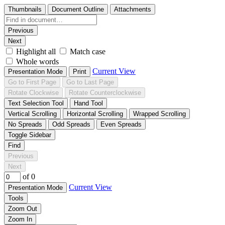
组织机构
首页
>>
关于金控
>>
组织机构
>>
集团概况
管理团队
组织机构
集团部门
子公