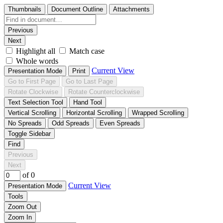
媒体报道
首页
>>
新闻动态
>>
媒体报道
>> 正文
时政要闻
集团要闻
子公司动态
媒体报道
政
省科技金融统筹推进机制会议召开
编辑： 来源：安博网页版 更新：2026年06月16日
19:19 点击：[
抱歉